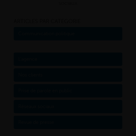
sociaux
ARTICLES PAR CATEGORIE
Communication politique
IA
L'agence
Nos clients
Prise de parole en public
Réseaux sociaux
Revue de presse