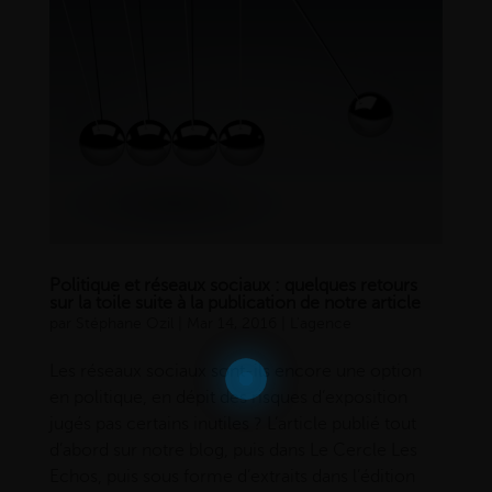
Politique et réseaux sociaux : quelques retours
sur la toile suite à la publication de notre article
par
Stéphane Ozil
|
Mar 14, 2016
|
L'agence
Les réseaux sociaux sont-ils encore une option
en politique, en dépit des risques d’exposition
jugés pas certains inutiles ? L’article publié tout
d’abord sur notre blog, puis dans Le Cercle Les
Echos, puis sous forme d’extraits dans l’édition