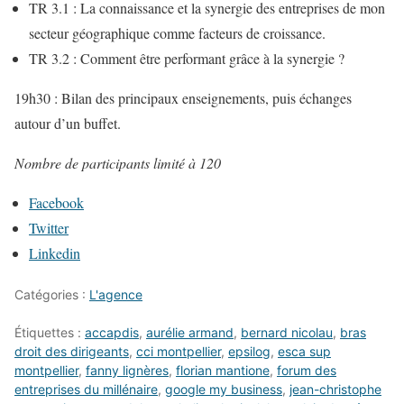
TR 3.1 : La connaissance et la synergie des entreprises de mon
secteur géographique comme facteurs de croissance.
TR 3.2 : Comment être performant grâce à la synergie ?
19h30 : Bilan des principaux enseignements, puis échanges
autour d’un buffet.
Nombre de participants limité à 120
Facebook
Twitter
Linkedin
Catégories :
L'agence
Étiquettes :
accapdis
,
aurélie armand
,
bernard nicolau
,
bras
droit des dirigeants
,
cci montpellier
,
epsilog
,
esca sup
montpellier
,
fanny lignères
,
florian mantione
,
forum des
entreprises du millénaire
,
google my business
,
jean-christophe